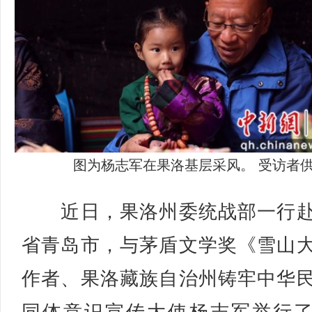
图为杨志军在果洛基层采风。 受访者
近日，果洛州委统战部一行赴
省青岛市，与茅盾文学奖《雪山
作者、果洛藏族自治州铸牢中华
同体意识宣传大使杨志军举行