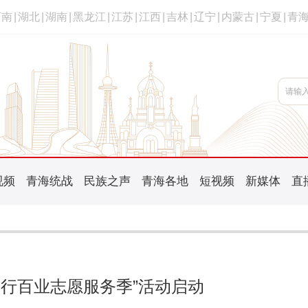
河南
|
湖北
|
湖南
|
黑龙江
|
江苏
|
江西
|
吉林
|
辽宁
|
内蒙古
|
宁夏
|
青
视频
青海统战
民族之声
青海各地
短视频
新媒体
直
“千行百业志愿服务季”活动启动