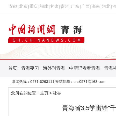
安徽
|
北京
|
重庆
|
福建
|
甘肃
|
贵州
|
广东
|
广西
|
海南
|
河北
|
首页
青海要闻
海外刊青海
中新记者看青海
青海
新闻热线：0971-6263111 投稿信箱：cns0971@163.com
您所在的位置：
主页
>
社会
青海省3.5学雷锋