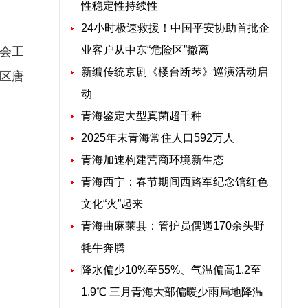
性稳定性持续性
24小时极速救援！中国平安协助首批企
业客户从中东“危险区”撤离
会工
新编传统京剧《楼台断琴》巡演活动启
西区唐
动
青海鉴定大型真菌超千种
2025年末青海常住人口592万人
青海加速构建营商环境新生态
青海西宁：春节期间西路军纪念馆红色
文化“火”起来
青海曲麻莱县：管护员偶遇170余头野
牦牛奔腾
降水偏少10%至55%、气温偏高1.2至
1.9℃ 三月青海大部偏暖少雨局地降温