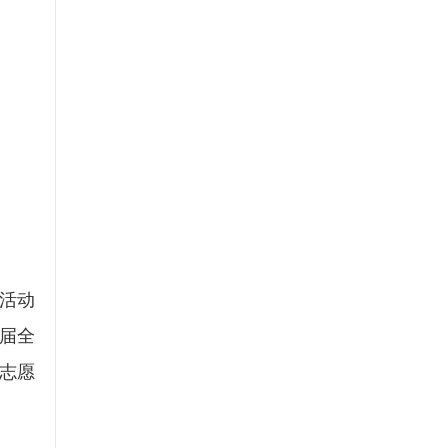
活动
届全
海志愿