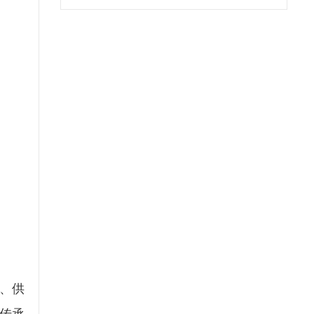
、供
传承