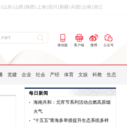
海
|
山东
|
山西
|
陕西
|
上海
|
四川
|
新疆
|
兵团
|
云南
|
浙江
移动版
客户端
微博
公众号
播
党建
企业
社会
产经
体育
文娱
科教
生态
每日新闻
海南共和：元宵节系列活动点燃高原烟
火气
“十五五”青海多举措提升生态系统多样