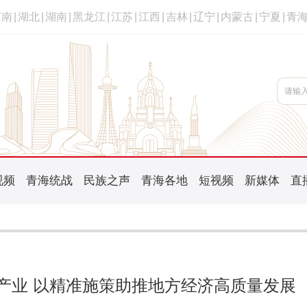
河南
|
湖北
|
湖南
|
黑龙江
|
江苏
|
江西
|
吉林
|
辽宁
|
内蒙古
|
宁夏
|
青
视频
青海统战
民族之声
青海各地
短视频
新媒体
直
产业 以精准施策助推地方经济高质量发展