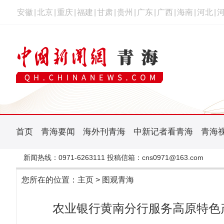
安徽
|
北京
|
重庆
|
福建
|
甘肃
|
贵州
|
广东
|
广西
|
海南
|
河北
|
首页
青海要闻
海外刊青海
中新记者看青海
青海
新闻热线：0971-6263111 投稿信箱：cns0971@163.com
您所在的位置：
主页
>
图观青海
农业银行黄南分行服务高原特色