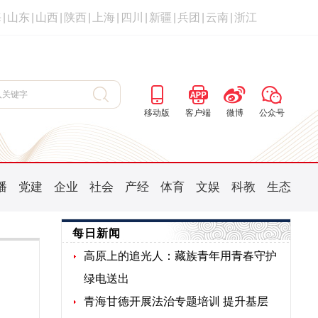
海
|
山东
|
山西
|
陕西
|
上海
|
四川
|
新疆
|
兵团
|
云南
|
浙江
移动版
客户端
微博
公众号
播
党建
企业
社会
产经
体育
文娱
科教
生态
每日新闻
高原上的追光人：藏族青年用青春守护
绿电送出
青海甘德开展法治专题培训 提升基层