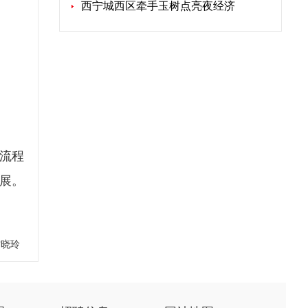
西宁城西区牵手玉树点亮夜经济
流程
展。
甘晓玲