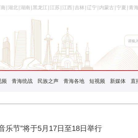
河南
|
湖北
|
湖南
|
黑龙江
|
江苏
|
江西
|
吉林
|
辽宁
|
内蒙古
|
宁夏
|
青
视频
青海统战
民族之声
青海各地
短视频
新媒体
直
季音乐节”将于5月17日至18日举行