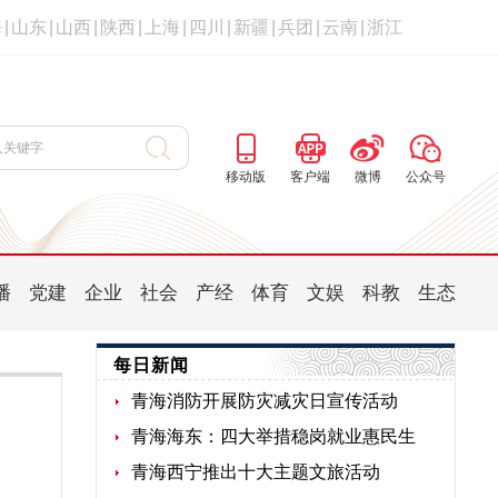
海
|
山东
|
山西
|
陕西
|
上海
|
四川
|
新疆
|
兵团
|
云南
|
浙江
移动版
客户端
微博
公众号
播
党建
企业
社会
产经
体育
文娱
科教
生态
每日新闻
青海消防开展防灾减灾日宣传活动
青海海东：四大举措稳岗就业惠民生
青海西宁推出十大主题文旅活动