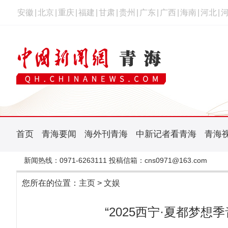
安徽
|
北京
|
重庆
|
福建
|
甘肃
|
贵州
|
广东
|
广西
|
海南
|
河北
|
首页
青海要闻
海外刊青海
中新记者看青海
青海
新闻热线：0971-6263111 投稿信箱：cns0971@163.com
您所在的位置：
主页
>
文娱
“2025西宁·夏都梦想