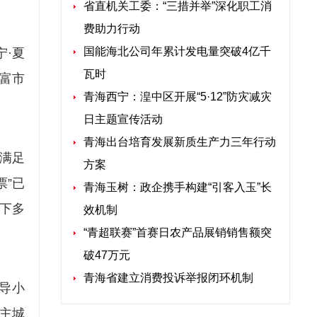
省直机关工委：“三措并举”深化职工消
费助力行动
国能海北公司年累计发电量突破4亿千
宁·夏
瓦时
丰富市
青海西宁：湟中区开展“5·12”防灾减灾
日主题宣传活动
青海出台培育发展新质生产力三年行动
满足
方案
票”已
青海玉树：政企携手构建“引客入玉”长
下多
效机制
“青超联赛”首赛日农产品展销销售额突
破47万元
青海省建立消费投诉举报闭环机制
导小
主城