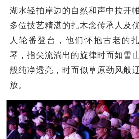
湖水轻拍岸边的自然和声中拉开
多位技艺精湛的扎木念传承人及
人轮番登台，他们怀抱古老的
琴，指尖流淌出的旋律时而如雪
般纯净透亮，时而似草原劲风般
放。