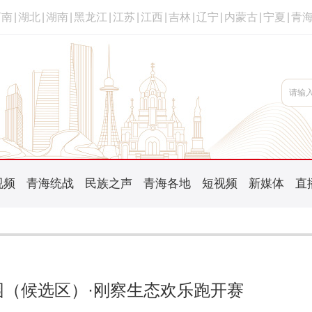
河南
|
湖北
|
湖南
|
黑龙江
|
江苏
|
江西
|
吉林
|
辽宁
|
内蒙古
|
宁夏
|
青
视频
青海统战
民族之声
青海各地
短视频
新媒体
直
公园（候选区）·刚察生态欢乐跑开赛