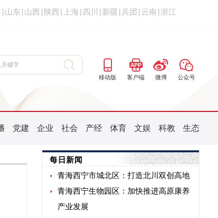
海
|
山东
|
山西
|
陕西
|
上海
|
四川
|
新疆
|
兵团
|
云南
|
浙江
移动版
客户端
微博
公众号
播
党建
企业
社会
产经
体育
文娱
科教
生态
每日新闻
青海西宁市城北区：打造北川双创高地
青海西宁生物园区：加快推进高原康养
产业发展