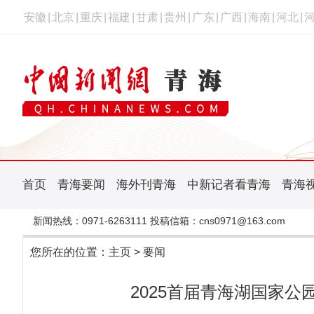
安徽
|
北京
|
重庆
|
福建
|
甘肃
|
贵州
|
广东
|
广西
|
海南
|
河北
|
首页
青海要闻
海外刊青海
中新记者看青海
青海
新闻热线：0971-6263111 投稿信箱：cns0971@163.com
您所在的位置：
主页
>
要闻
2025首届青海湖国家