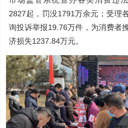
市场监管系统查办各类消费违
2827起，罚没1791万余元；受理
询投诉举报19.76万件，为消费者
济损失1237.84万元。