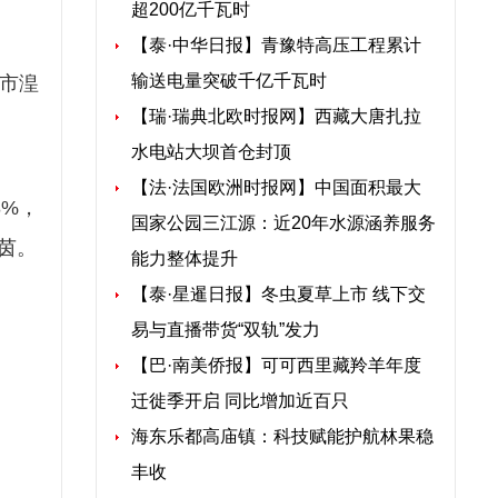
超200亿千瓦时
【泰·中华日报】青豫特高压工程累计
输送电量突破千亿千瓦时
宁市湟
【瑞·瑞典北欧时报网】西藏大唐扎拉
水电站大坝首仓封顶
【法·法国欧洲时报网】中国面积最大
%，
国家公园三江源：近20年水源涵养服务
茵。
能力整体提升
【泰·星暹日报】冬虫夏草上市 线下交
易与直播带货“双轨”发力
【巴·南美侨报】可可西里藏羚羊年度
迁徙季开启 同比增加近百只
海东乐都高庙镇：科技赋能护航林果稳
丰收