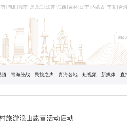
河南
|
湖北
|
湖南
|
黑龙江
|
江苏
|
江西
|
吉林
|
辽宁
|
内蒙古
|
宁夏
|
青
视频
青海统战
民族之声
青海各地
短视频
新媒体
直
村旅游浪山露营活动启动