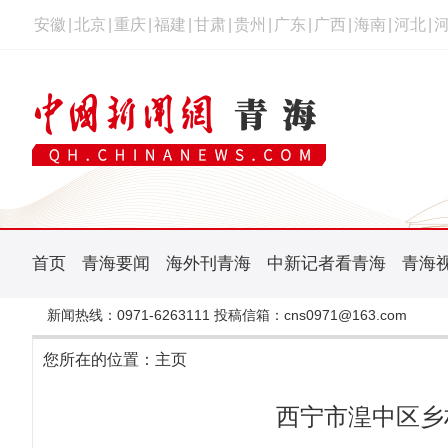
安徽
|
北京
|
重庆
|
福建
|
甘肃
|
贵州
|
广东
|
广西
|
海南
|
河北
|
首页
青海要闻
海外刊青海
中新记者看青海
青海
新闻热线：0971-6263111 投稿信箱：cns0971@163.com
您所在的位置：
主页
西宁市湟中区乡