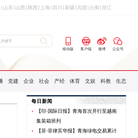
海
|
山东
|
山西
|
陕西
|
上海
|
四川
|
新疆
|
兵团
|
云南
|
浙江
移动版
客户端
微博
公众号
播
党建
企业
社会
产经
体育
文娱
科教
生态
每日新闻
【印·国际日报】青海首次开行至越南
集装箱班列
【菲·菲律宾华报】青海绿电交易累计