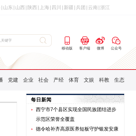
海
|
山东
|
山西
|
陕西
|
上海
|
四川
|
新疆
|
兵团
|
云南
|
浙江
移动版
客户端
微博
公众号
播
党建
企业
社会
产经
体育
文娱
科教
生态
每日新闻
西宁市7个县区实现全国民族团结进步
示范区荣誉全覆盖
德令哈补齐高原医养短板守护银发安康