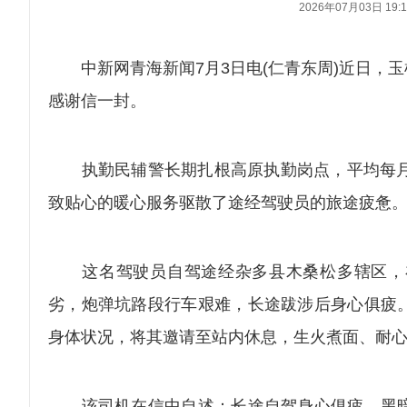
2026年07月03日 19:1
中新网青海新闻7月3日电(仁青东周)近日，玉
感谢信一封。
执勤民辅警长期扎根高原执勤岗点，平均每月为
致贴心的暖心服务驱散了途经驾驶员的旅途疲惫
这名驾驶员自驾途经杂多县木桑松多辖区，在
劣，炮弹坑路段行车艰难，长途跋涉后身心俱疲
身体状况，将其邀请至站内休息，生火煮面、耐
该司机在信中自述：长途自驾身心俱疲，黑暗