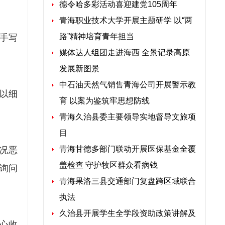
德令哈多彩活动喜迎建党105周年
青海职业技术大学开展主题研学 以“两
路”精神培育青年担当
手写
媒体达人组团走进海西 全景记录高原
发展新图景
中石油天然气销售青海公司开展警示教
以细
育 以案为鉴筑牢思想防线
青海久治县委主要领导实地督导文旅项
目
青海甘德多部门联动开展医保基金全覆
况恶
盖检查 守护牧区群众看病钱
询问
青海果洛三县交通部门复盘跨区域联合
执法
久治县开展学生全学段资助政策讲解及
心收