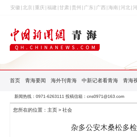
安徽
|
北京
|
重庆
|
福建
|
甘肃
|
贵州
|
广东
|
广西
|
海南
|
河北
|
首页
青海要闻
海外刊青海
中新记者看青海
青海
新闻热线：0971-6263111 投稿信箱：cns0971@163.com
您所在的位置：
主页
>
社会
杂多公安木桑松多检