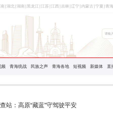
河南
|
湖北
|
湖南
|
黑龙江
|
江苏
|
江西
|
吉林
|
辽宁
|
内蒙古
|
宁夏
|
青
视频
青海统战
民族之声
青海各地
短视频
新媒体
直
查站：高原“藏蓝”守驾驶平安