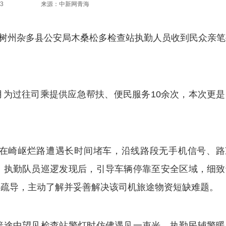
3
来源：中新网青海
树州杂多县公安局木桑松多检查站执勤人员收到民众亲笔
过往司乘提供应急帮扶、便民服务10余次，本次更是
。
崎岖烂路遭遇长时间堵车，沿线路段无手机信号、路
。执勤队员巡逻发现后，引导车辆停靠至安全区域，细致
心疏导，主动了解并妥善解决该司机旅途物资短缺难题。
途中望见检查站警灯时仿佛遇见一束光。执勤民辅警暖