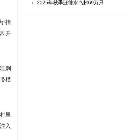
2025年秋季迁徙水鸟超69万只
“指
常开
湟刺
带模
村里
注入