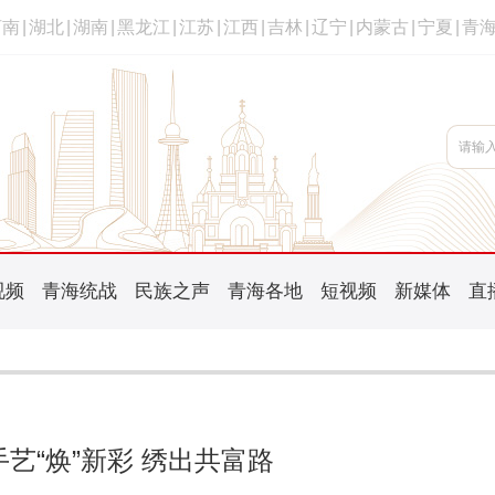
河南
|
湖北
|
湖南
|
黑龙江
|
江苏
|
江西
|
吉林
|
辽宁
|
内蒙古
|
宁夏
|
青
视频
青海统战
民族之声
青海各地
短视频
新媒体
直
艺“焕”新彩 绣出共富路