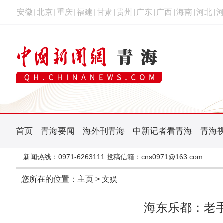
安徽
|
北京
|
重庆
|
福建
|
甘肃
|
贵州
|
广东
|
广西
|
海南
|
河北
|
首页
青海要闻
海外刊青海
中新记者看青海
青海
新闻热线：0971-6263111 投稿信箱：cns0971@163.com
您所在的位置：
主页
>
文娱
海东乐都：老手