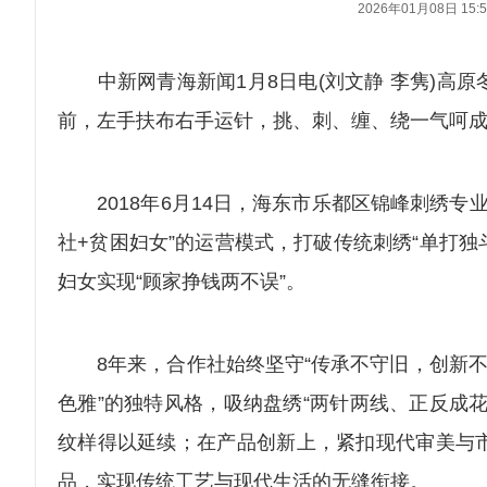
2026年01月08日 15:5
中新网青海新闻1月8日电(刘文静 李隽)高原
前，左手扶布右手运针，挑、刺、缠、绕一气呵
2018年6月14日，海东市乐都区锦峰刺绣专
社+贫困妇女”的运营模式，打破传统刺绣“单打独
妇女实现“顾家挣钱两不误”。
8年来，合作社始终坚守“传承不守旧，创新不忘
色雅”的独特风格，吸纳盘绣“两针两线、正反成
纹样得以延续；在产品创新上，紧扣现代审美与
品，实现传统工艺与现代生活的无缝衔接。