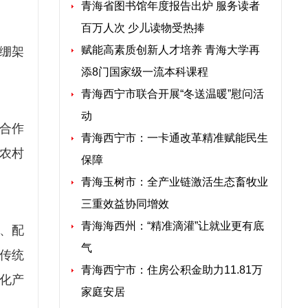
青海省图书馆年度报告出炉 服务读者
百万人次 少儿读物受热捧
赋能高素质创新人才培养 青海大学再
绷架
添8门国家级一流本科课程
青海西宁市联合开展“冬送温暖”慰问活
动
+合作
青海西宁市：一卡通改革精准赋能民生
得农村
保障
青海玉树市：全产业链激活生态畜牧业
三重效益协同增效
青海海西州：“精准滴灌”让就业更有底
、配
气
传统
青海西宁市：住房公积金助力11.81万
化产
家庭安居