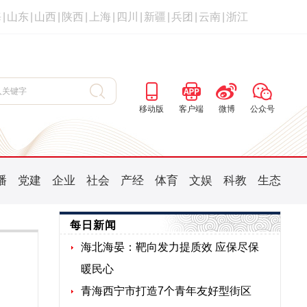
海
|
山东
|
山西
|
陕西
|
上海
|
四川
|
新疆
|
兵团
|
云南
|
浙江
移动版
客户端
微博
公众号
播
党建
企业
社会
产经
体育
文娱
科教
生态
每日新闻
海北海晏：靶向发力提质效 应保尽保
暖民心
青海西宁市打造7个青年友好型街区