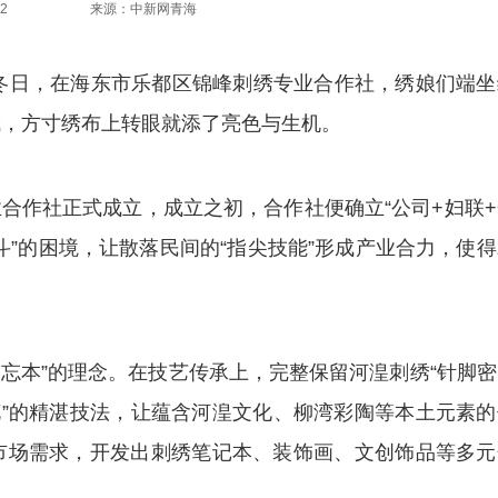
2
来源：中新网青海
冬日，在海东市乐都区锦峰刺绣专业合作社，绣娘们端坐
成，方寸绣布上转眼就添了亮色与生机。
业合作社正式成立，成立之初，合作社便确立“公司+妇联
斗”的困境，让散落民间的“指尖技能”形成产业合力，使
本”的理念。在技艺传承上，完整保留河湟刺绣“针脚密
花”的精湛技法，让蕴含河湟文化、柳湾彩陶等本土元素的
市场需求，开发出刺绣笔记本、装饰画、文创饰品等多元