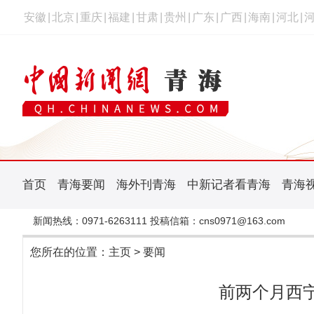
安徽
|
北京
|
重庆
|
福建
|
甘肃
|
贵州
|
广东
|
广西
|
海南
|
河北
|
首页
青海要闻
海外刊青海
中新记者看青海
青海
新闻热线：0971-6263111 投稿信箱：cns0971@163.com
您所在的位置：
主页
>
要闻
前两个月西