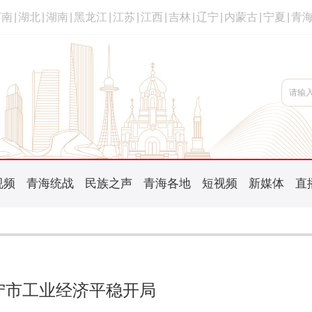
河南
|
湖北
|
湖南
|
黑龙江
|
江苏
|
江西
|
吉林
|
辽宁
|
内蒙古
|
宁夏
|
青
视频
青海统战
民族之声
青海各地
短视频
新媒体
直
宁市工业经济平稳开局