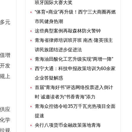
班牙国际大赛大奖
“体育+商业”再升级！西宁三大商圈再燃
市民健身热潮
多元
这些典型案例再敲森林防火警钟
青海省律师培训班开班 南杰·隆英强主
讲民族团结进步促进法
加值增
青海油田酸化工艺升级实现“两增一降”
术开发
西宁大通：科技申报政策培训为60余家
市规上
企业答疑解惑
首届“青海好书”评选网络投票进入倒计
时 诚邀读者为“书香青海”添力
青海众控德令哈35万千瓦光热项目全面
供应
提速
化学
央行八项货币金融政策落地青海
拉规