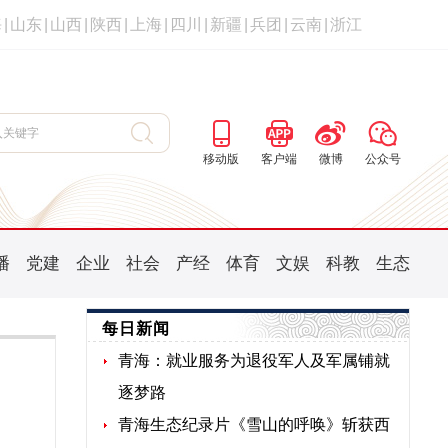
海
|
山东
|
山西
|
陕西
|
上海
|
四川
|
新疆
|
兵团
|
云南
|
浙江
移动版
客户端
微博
公众号
播
党建
企业
社会
产经
体育
文娱
科教
生态
每日新闻
青海：就业服务为退役军人及军属铺就
逐梦路
青海生态纪录片《雪山的呼唤》斩获西