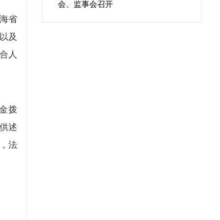
会、监事会召开
海省
以及
合人
金拨
供述
，法