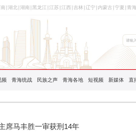
河南
|
湖北
|
湖南
|
黑龙江
|
江苏
|
江西
|
吉林
|
辽宁
|
内蒙古
|
宁夏
|
青
视频
青海统战
民族之声
青海各地
短视频
新媒体
直
主席马丰胜一审获刑14年