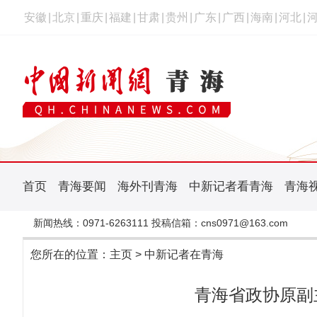
安徽
|
北京
|
重庆
|
福建
|
甘肃
|
贵州
|
广东
|
广西
|
海南
|
河北
|
首页
青海要闻
海外刊青海
中新记者看青海
青海
新闻热线：0971-6263111 投稿信箱：cns0971@163.com
您所在的位置：
主页
>
中新记者在青海
青海省政协原副