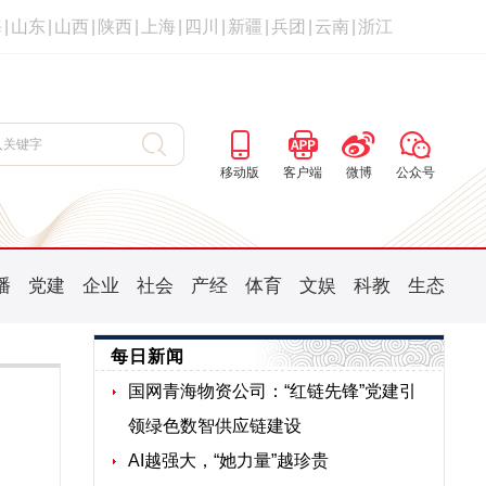
海
|
山东
|
山西
|
陕西
|
上海
|
四川
|
新疆
|
兵团
|
云南
|
浙江
移动版
客户端
微博
公众号
播
党建
企业
社会
产经
体育
文娱
科教
生态
每日新闻
国网青海物资公司：“红链先锋”党建引
领绿色数智供应链建设
AI越强大，“她力量”越珍贵