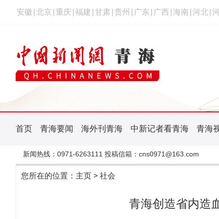
安徽
|
北京
|
重庆
|
福建
|
甘肃
|
贵州
|
广东
|
广西
|
海南
|
河北
|
首页
青海要闻
海外刊青海
中新记者看青海
青海
新闻热线：0971-6263111 投稿信箱：cns0971@163.com
您所在的位置：
主页
>
社会
青海创造省内造