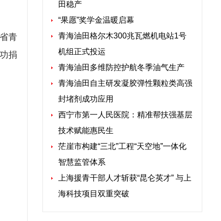
田稳产
“果愿”奖学金温暖启幕
青海油田格尔木300兆瓦燃机电站1号
海省青
机组正式投运
成功捐
青海油田多维防控护航冬季油气生产
青海油田自主研发凝胶弹性颗粒类高强
封堵剂成功应用
西宁市第一人民医院：精准帮扶强基层
技术赋能惠民生
茫崖市构建“三北”工程“天空地”一体化
智慧监管体系
上海援青干部人才斩获“昆仑英才” 与上
海科技项目双重突破