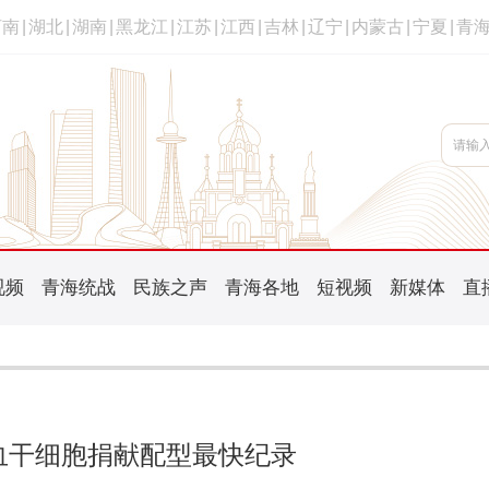
河南
|
湖北
|
湖南
|
黑龙江
|
江苏
|
江西
|
吉林
|
辽宁
|
内蒙古
|
宁夏
|
青
视频
青海统战
民族之声
青海各地
短视频
新媒体
直
血干细胞捐献配型最快纪录