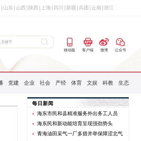
海
|
山东
|
山西
|
陕西
|
上海
|
四川
|
新疆
|
兵团
|
云南
|
浙江
移动版
客户端
微博
公众号
播
党建
企业
社会
产经
体育
文娱
科教
生态
每日新闻
海东市民和县精准服务外出务工人员
海东民和新动能培育呈现强劲势头
青海油田采气一厂多措并举保障涩北气