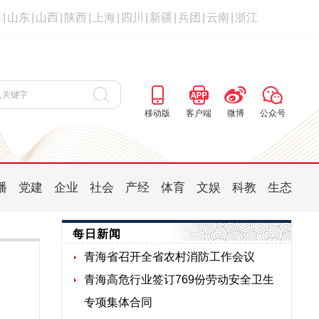
海
|
山东
|
山西
|
陕西
|
上海
|
四川
|
新疆
|
兵团
|
云南
|
浙江
移动版
客户端
微博
公众号
播
党建
企业
社会
产经
体育
文娱
科教
生态
每日新闻
青海省召开全省农村消防工作会议
青海高危行业签订769份劳动安全卫生
专项集体合同