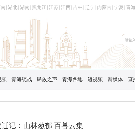
河南
|
湖北
|
湖南
|
黑龙江
|
江苏
|
江西
|
吉林
|
辽宁
|
内蒙古
|
宁夏
|
青
视频
青海统战
民族之声
青海各地
短视频
新媒体
直
迁记：山林葱郁 百兽云集