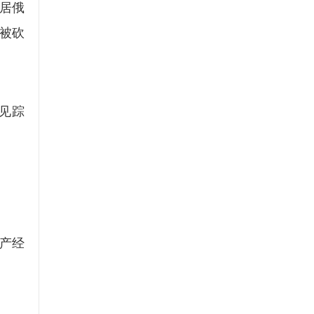
的居俄
被砍
见踪
产经