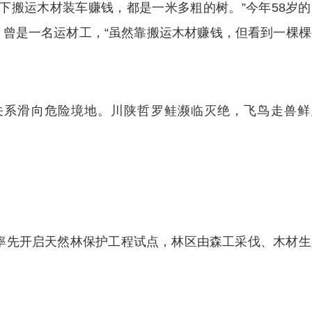
山下搬运木材装车赚钱，都是一米多粗的树。”今年58岁
曾是一名运材工，“虽然靠搬运木材赚钱，但看到一棵棵
系滑向危险境地。川陕哲罗鲑濒临灭绝，飞鸟走兽鲜
率先开启天然林保护工程试点，林区由森工采伐、木材生