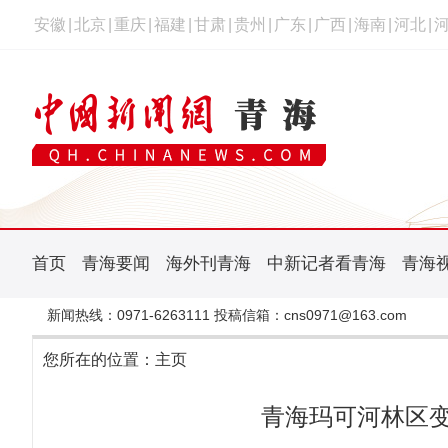
安徽
|
北京
|
重庆
|
福建
|
甘肃
|
贵州
|
广东
|
广西
|
海南
|
河北
|
首页
青海要闻
海外刊青海
中新记者看青海
青海
新闻热线：0971-6263111 投稿信箱：cns0971@163.com
您所在的位置：
主页
青海玛可河林区变