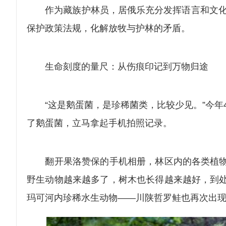
作为藏族护林员，居俄乐充分发挥语言和文化优
保护政策法规，化解放牧与护林的矛盾。
生命刻度的量尺：从伤痕印记到万物归途
“这是鹅蛋菌，是珍稀菌类，比较少见。”今年4
了鹅蛋菌，立马拿起手机拍照记录。
翻开果洛赞保的手机相册，林区内的各类植物、
野生动物越来越多了，树木也长得越来越好，到处
玛可河内珍稀水生动物——川陕哲罗鲑也再次出