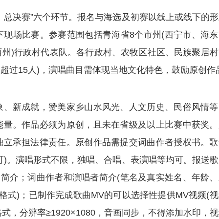
总决赛”六个环节。报名与海选及初赛以线上或线下的形
现场比赛。参赛范围包括青海省8个市州(西宁市、海东
州)行政村代表队。各行政村、农牧区社区、民族聚居村
不超过15人)，演唱曲目需体现当地文化特色，鼓励原创作
、新成就，赞美家乡山水风光、人文历史、民俗风情等
能量。作品必须为原创，且未在省级及以上比赛中获奖。
独立承担法律责任。原创作品需提交词曲作者授权书。歌
可)。演唱形式不限，独唱、合唱、表演唱等均可。报送歌
品简介；词曲作者和演唱者简介(笔名及真实姓名、年龄、
3格式)；已制作完成歌曲MV的可以选择性提供MV视频(
式，分辨率≥1920×1080，音画同步，不得添加水印，