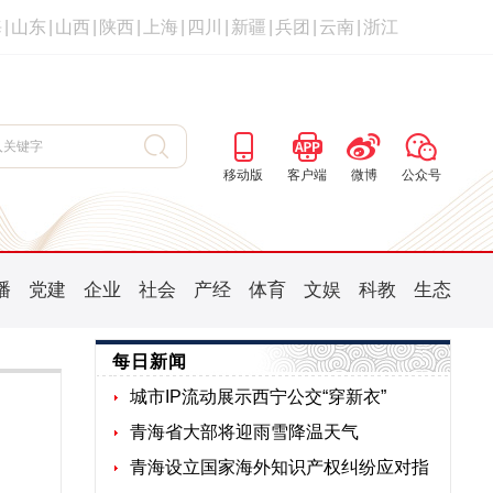
海
|
山东
|
山西
|
陕西
|
上海
|
四川
|
新疆
|
兵团
|
云南
|
浙江
移动版
客户端
微博
公众号
播
党建
企业
社会
产经
体育
文娱
科教
生态
每日新闻
城市IP流动展示西宁公交“穿新衣”
青海省大部将迎雨雪降温天气
青海设立国家海外知识产权纠纷应对指