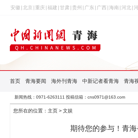
安徽
|
北京
|
重庆
|
福建
|
甘肃
|
贵州
|
广东
|
广西
|
海南
|
河北
|
首页
青海要闻
海外刊青海
中新记者看青海
青海
新闻热线：0971-6263111 投稿信箱：cns0971@163.com
您所在的位置：
主页
>
文娱
期待您的参与！青海