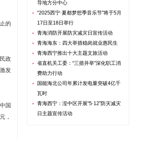
导地方分中心
“2025西宁·夏都梦想季音乐节”将于5月
17日至18日举行
止的
青海消防开展防灾减灾日宣传活动
青海海东：四大举措稳岗就业惠民生
青海西宁推出十大主题文旅活动
民政
省直机关工委：“三措并举”深化职工消
激发
费助力行动
国能海北公司年累计发电量突破4亿千
瓦时
青海西宁：湟中区开展“5·12”防灾减灾
中国
日主题宣传活动
元，