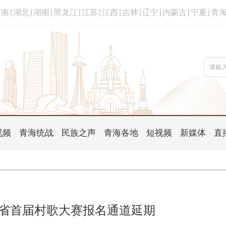
河南
|
湖北
|
湖南
|
黑龙江
|
江苏
|
江西
|
吉林
|
辽宁
|
内蒙古
|
宁夏
|
青
视频
青海统战
民族之声
青海各地
短视频
新媒体
直
省首届村歌大赛报名通道延期