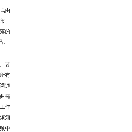
式由
市、
落的
品。
。要
所有
词通
曲需
工作
视频须
视频中