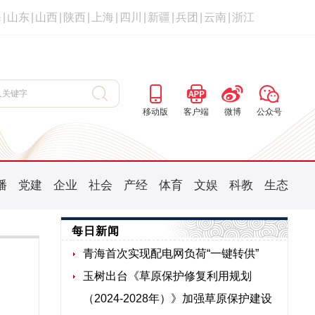
海
|
山东
|
山西
|
陕西
|
上海
|
四川
|
新疆
|
兵团
|
云南
|
浙江
移动版
客户端
微博
公众号
播
党建
企业
社会
产经
体育
文娱
科教
生态
每日新闻
青海首次实现配电网负荷“一键转供”
玉树出台《草原保护修复利用规划
（2024-2028年）》加强草原保护建设