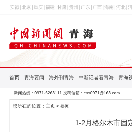
安徽
|
北京
|
重庆
|
福建
|
甘肃
|
贵州
|
广东
|
广西
|
海南
|
河北
|
首页
青海要闻
海外刊青海
中新记者看青海
青海
新闻热线：0971-6263111 投稿信箱：cns0971@163.com
您所在的位置：
主页
>
要闻
1-2月格尔木市固