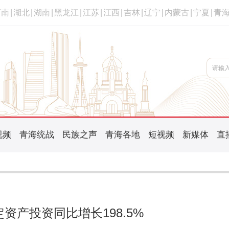
河南
|
湖北
|
湖南
|
黑龙江
|
江苏
|
江西
|
吉林
|
辽宁
|
内蒙古
|
宁夏
|
青
视频
青海统战
民族之声
青海各地
短视频
新媒体
直
定资产投资同比增长198.5%