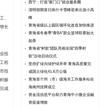
西宁：打造“家门口”就业服务圈
清明假期首日岗什卡雪峰迎来出游小高
峰
工、
青海省级以上园区循环化改造加快推进
增长
青海省冬春季“青BA”群众篮球联赛如火
如荼
青海省“村歌”团队亮相全国“四季村
产业投
歌”活动启动仪式
装工程
坚持扩绿兴绿护绿并举 青海高质量完
全市投
成国土绿化41.6万公顷
青海首个州（市）级海关工作服务站在
目积极
海南州挂牌成立
完成
资金流信息平台助力青海中小微企业融
资提速增效