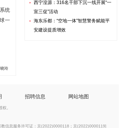
西宁湟源：316名干部下沉一线开展“一
系统
宣三促”活动
球一
海东乐都：“空地一体”智慧警务赋能平
安建设提质增效
甘晓玲
明
招聘信息
网站地图
授权。
信息服务许可证：京(2022)0000118；京(2022)0000119
]