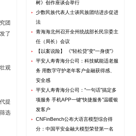
树》创作座谈会举行
少数民族代表人士谈民族团结进步促进
法
研究团
青海海北州召开全州统战部长民宗委主
开发了
任（局长）会议
【以案说险】 《“轻松贷”变“一身债”》
平安人寿青海分公司：科技赋能适老服
壮观
务 用数字守护老年客户金融获得感、
安全感
平安人寿青海分公司：“一句话”搞定多
项服务 手机APP一键“快捷服务”温暖银
代提
发客户
筛选
CNFinBench公布大语言模型综合得
分：中国平安金融大模型荣登第一名