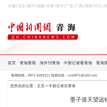
安徽
|
北京
|
重庆
|
福建
|
甘肃
|
贵州
|
广东
|
广西
|
海南
|
河北
|
首页
青海要闻
海外刊青海
中新记者看青海
青海
新闻热线：0971-6263111 投稿信箱：cns0971@163.com
您所在的位置：
主页
>
中新记者在青海
墨子巡天望远镜