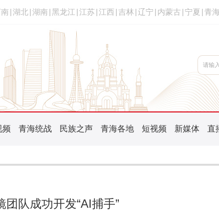
河南
|
湖北
|
湖南
|
黑龙江
|
江苏
|
江西
|
吉林
|
辽宁
|
内蒙古
|
宁夏
|
青
视频
青海统战
民族之声
青海各地
短视频
新媒体
直
团队成功开发“AI捕手”