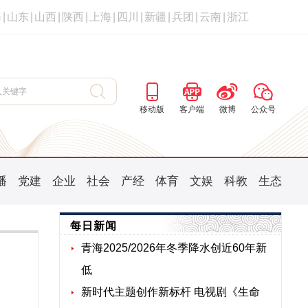
海
|
山东
|
山西
|
陕西
|
上海
|
四川
|
新疆
|
兵团
|
云南
|
浙江
移动版
客户端
微博
公众号
播
党建
企业
社会
产经
体育
文娱
科教
生态
每日新闻
青海2025/2026年冬季降水创近60年新
低
新时代主题创作新标杆 电视剧《生命