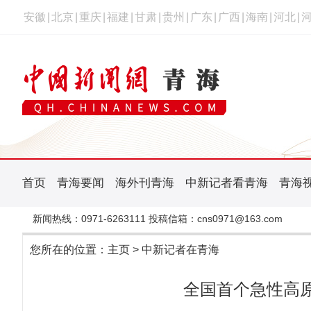
安徽
|
北京
|
重庆
|
福建
|
甘肃
|
贵州
|
广东
|
广西
|
海南
|
河北
|
首页
青海要闻
海外刊青海
中新记者看青海
青海
新闻热线：0971-6263111 投稿信箱：cns0971@163.com
您所在的位置：
主页
>
中新记者在青海
全国首个急性高