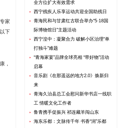
全方位扩大有效需求
西宁残疾人乐享运动共迎全国助残日
青海民和与甘肃红古联合举办“5·18国
学专家
际博物馆日”主题活动
以下
西宁湟中：凝聚合力 破解小区治理“单
打独斗”难题
“青海家宴”品牌全球亮相 “带好物”活动
康，
启幕
音乐剧《在那遥远的地方2.0》焕新归
来
青海久治县总工会慰问新华书店一线职
工 情暖文化工作者
鲁青携手促振兴 祁连藏羊闯山东
海东乐都：文脉传千年 书香“润”乐都