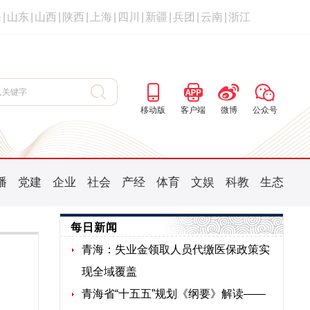
海
|
山东
|
山西
|
陕西
|
上海
|
四川
|
新疆
|
兵团
|
云南
|
浙江
移动版
客户端
微博
公众号
播
党建
企业
社会
产经
体育
文娱
科教
生态
每日新闻
青海：失业金领取人员代缴医保政策实
现全域覆盖
青海省“十五五”规划《纲要》解读——