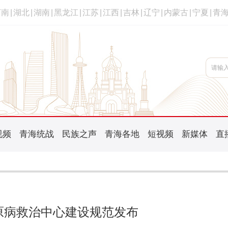
河南
|
湖北
|
湖南
|
黑龙江
|
江苏
|
江西
|
吉林
|
辽宁
|
内蒙古
|
宁夏
|
青
视频
青海统战
民族之声
青海各地
短视频
新媒体
直
原病救治中心建设规范发布