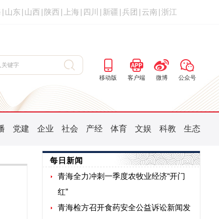
海
|
山东
|
山西
|
陕西
|
上海
|
四川
|
新疆
|
兵团
|
云南
|
浙江
移动版
客户端
微博
公众号
播
党建
企业
社会
产经
体育
文娱
科教
生态
每日新闻
青海全力冲刺一季度农牧业经济“开门
红”
青海检方召开食药安全公益诉讼新闻发