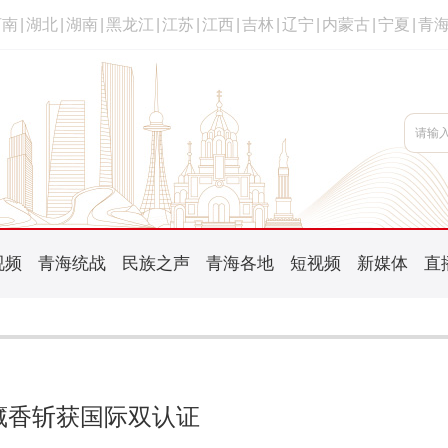
河南
|
湖北
|
湖南
|
黑龙江
|
江苏
|
江西
|
吉林
|
辽宁
|
内蒙古
|
宁夏
|
青
视频
青海统战
民族之声
青海各地
短视频
新媒体
直
藏香斩获国际双认证