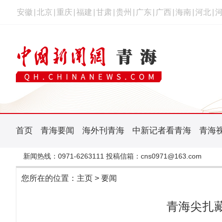
安徽
|
北京
|
重庆
|
福建
|
甘肃
|
贵州
|
广东
|
广西
|
海南
|
河北
|
首页
青海要闻
海外刊青海
中新记者看青海
青海
新闻热线：0971-6263111 投稿信箱：cns0971@163.com
您所在的位置：
主页
>
要闻
青海尖扎