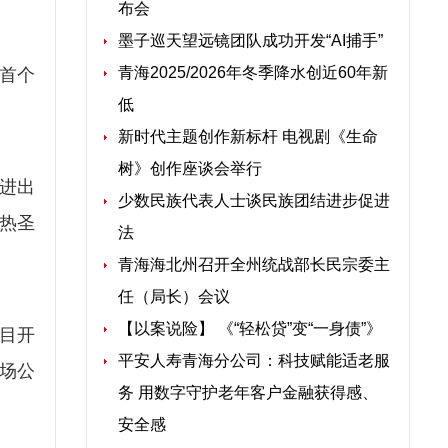
布会
墨子巡天望远镜团队成功开发“AI捕手”
青海2025/2026年冬季降水创近60年新
首个
低
新时代主题创作新标杆 电视剧《生命
树》创作座谈会举行
进出
少数民族代表人士谈民族团结进步促进
热圣
法
青海海北州召开全州统战部长民宗委主
任（局长）会议
【以案说险】 《“轻松贷”变“一身债”》
目开
平安人寿青海分公司：科技赋能适老服
场公
务 用数字守护老年客户金融获得感、
安全感